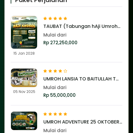
TAUBAT (Tabungan hAji Umroh
bersahaBAT) ⭐️⭐️⭐️⭐️⭐️
Mulai dari
Rp 272,250,000
15 Jan 2028
UMROH LANSIA TO BAITULLAH TGL
5 NOV 2025 ⭐️⭐️⭐️⭐️
Mulai dari
05 Nov 2025
Rp 55,000,000
UMROH ADVENTURE 25 OKTOBER
2025 ⭐️⭐️⭐️⭐️⭐️
Mulai dari