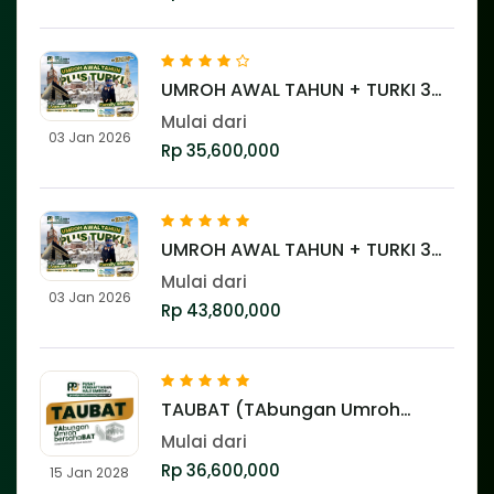
UMROH AWAL TAHUN + TURKI 3
JANUARI 2026 ⭐️⭐️⭐️⭐️
Mulai dari
03 Jan 2026
Rp 35,600,000
UMROH AWAL TAHUN + TURKI 3
JANUARI 2026 ⭐️⭐️⭐️⭐️⭐️
Mulai dari
03 Jan 2026
Rp 43,800,000
TAUBAT (TAbungan Umroh
bersahaBAT) ⭐️⭐️⭐️⭐️⭐️
Mulai dari
Rp 36,600,000
15 Jan 2028