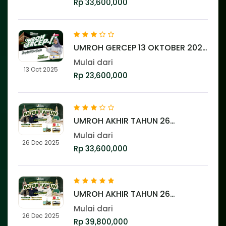
Rp 33,600,000
UMROH GERCEP 13 OKTOBER 2025
⭐️⭐️⭐️
Mulai dari
13 Oct 2025
Rp 23,600,000
UMROH AKHIR TAHUN 26
DESEMBER 2025 ⭐️⭐️⭐️
Mulai dari
26 Dec 2025
Rp 33,600,000
UMROH AKHIR TAHUN 26
DESEMBER 2025 ⭐️⭐️⭐️⭐️⭐️
Mulai dari
26 Dec 2025
Rp 39,800,000