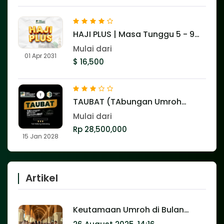
HAJI PLUS | Masa Tunggu 5 - 9
Tahun
Mulai dari
01 Apr 2031
$ 16,500
TAUBAT (TAbungan Umroh
bersahaBAT)
Mulai dari
Rp 28,500,000
15 Jan 2028
Artikel
Keutamaan Umroh di Bulan
Ramadhan: Pahala Setara Haji