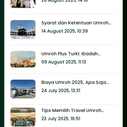
26 August 2025, 14:16
Syarat dan Ketentuan Umroh
Terbaru: Panduan Lengkap
14 August 2025, 10:39
untuk Calon Jamaah
Umroh Plus Turki: Ibadah
Sekaligus Wisata Halal yang Tak
09 August 2025, 11:13
Terlupakan
Biaya Umroh 2025, Apa Saja
yang Termasuk?
24 July 2025, 13:31
Tips Memilih Travel Umroh
Terpercaya Agar Ibadah Lebih
23 July 2025, 16:51
Tenang