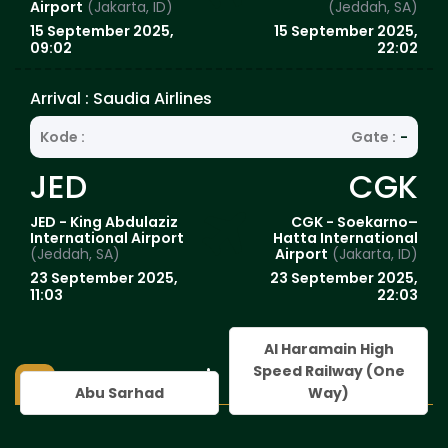
Airport
(Jakarta, ID)
(Jeddah, SA)
15 September 2025,
15 September 2025,
09:02
22:02
Arrival : Saudia Airlines
Kode :
Gate :
-
JED
CGK
JED - King Abdulaziz
CGK - Soekarno–
International Airport
Hatta International
(Jeddah, SA)
Airport
(Jakarta, ID)
23 September 2025,
23 September 2025,
11:03
22:03
Al Haramain High
Speed Railway (One
Transportasi
Abu Sarhad
Way)