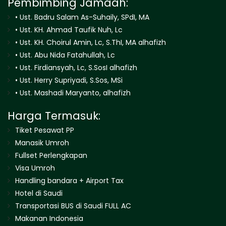
Pembimbing Jamaah:
•⁠ ⁠Ust. Badru Salam As-Suhaily, SPdI, MA
•⁠ ⁠Ust. KH. Ahmad Taufik Nuh, Lc
•⁠ ⁠Ust. KH. Choirul Amin, Lc, S.ThI, MA alhafizh
•⁠ ⁠Ust. Abu Nida Fatahullah, Lc
•⁠ ⁠Ust. Firdiansyah, Lc, S.SosI alhafizh
•⁠ ⁠Ust. Herry Supriyadi, S.Sos, MSi
•⁠ ⁠Ust. Mashadi Maryanto, alhafizh
Harga Termasuk:
Tiket Pesawat PP
Manasik Umroh
Fullset Perlengkapan
Visa Umroh
Handling bandara + Airport Tax
Hotel di Saudi
Transportasi BUS di Saudi FULL AC
Makanan Indonesia