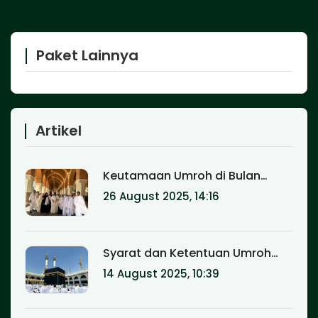
Paket Lainnya
Artikel
Keutamaan Umroh di Bulan
Ramadhan: Pahala Setara Haji
26 August 2025, 14:16
Syarat dan Ketentuan Umroh
Terbaru: Panduan Lengkap untuk
14 August 2025, 10:39
Calon Jamaah