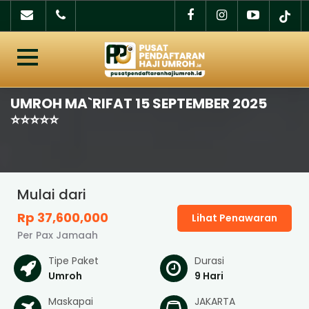
UMROH MA`RIFAT 15 SEPTEMBER 2025
⭐️⭐️⭐️⭐️⭐️
Mulai dari
Rp 37,600,000
Lihat Penawaran
Per Pax Jamaah
Tipe Paket
Durasi
Umroh
9 Hari
Maskapai
JAKARTA