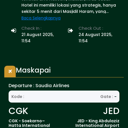
Hotel ini memiliki lokasi yang strategis, hanya
sekitar 5 menit dari Masjidil Haram, yang
membuatnya menjadi pilihan yang ideal bagi
Baca Selengkapnya
para peziarah Muslim yang mengunjungi kota
Check In :
Check Out :
Makkah. Hotel ini menawarkan berbagai
21 August 2025,
24 August 2025,
macam fasilitas, seperti restoran yang
11:54
11:54
menyajikan hidangan masakan lokal dan
internasional, pusat kebugaran, sauna,
layanan kamar 24 jam, dan akses Wi-Fi gratis
di seluruh area hotel. Terdapat juga tempat
parkir gratis bagi tamu yang membawa
Maskapai
kendaraan pribadi. Address: 6354 اجياد، الهجلة،
مكة المكرمة 24231 4404 24231, Saudi Arabia
Departure : Saudia Airlines
Telepon: +966125506190
Kode :
Gate :
-
CGK
JED
CGK - Soekarno–
JED - King Abdulaziz
Hatta International
International Airport