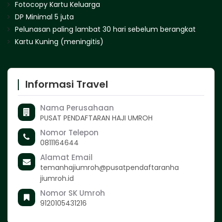
Fotocopy Kartu Keluarga
DP Minimal 5 juta
Pelunasan paling lambat 30 hari sebelum berangkat
Kartu Kuning (meningitis)
Informasi Travel
Nama Perusahaan
PUSAT PENDAFTARAN HAJI UMROH
Nomor Telepon
0811164644
Alamat Email
temanhajiumroh@pusatpendaftaranha
jiumroh.id
Nomor SK Umroh
9120105431216