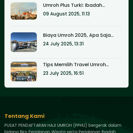
Umroh Plus Turki: Ibadah
Sekaligus Wisata Halal yang Tak
09 August 2025, 11:13
Terlupakan
Biaya Umroh 2025, Apa Saja
yang Termasuk?
24 July 2025, 13:31
Tips Memilih Travel Umroh
Terpercaya Agar Ibadah Lebih
23 July 2025, 16:51
Tenang
Tentang Kami
PUSAT PENDAFTARAN HAJI UMROH (PPHU) bergerak dalam
bidang Biro Perjalanan Wisata serta Perjalanan Ibadah