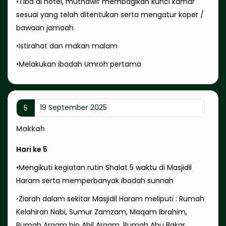
•Tiba di hotel, muthawif membagikan kunci kamar
sesuai yang telah ditentukan serta mengatur koper /
bawaan jamaah
•Istirahat dan makan malam
•Melakukan ibadah Umroh pertama
19 September 2025
5
Makkah
Hari ke 5
•Mengikuti kegiatan rutin Shalat 5 waktu di Masjidil
Haram serta memperbanyak ibadah sunnah
•Ziarah dalam sekitar Masjidil Haram meliputi : Rumah
Kelahiran Nabi, Sumur Zamzam, Maqam Ibrahim,
Rumah Arqam bin Abil Arqam, Rumah Abu Bakar