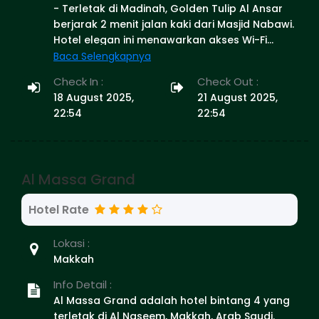
- Terletak di Madinah, Golden Tulip Al Ansar
berjarak 2 menit jalan kaki dari Masjid Nabawi.
Hotel elegan ini menawarkan akses Wi-Fi
gratis. Old Bazaar berjarak 800 meter. Golden
Baca Selengkapnya
Tulip Al Ansar menawarkan akomodasi
Check In :
Check Out :
berstandar tinggi di jantung kota Madinah.
18 August 2025,
21 August 2025,
Ada 296 kamar dan suite hotel bintang 4 yang
22:54
22:54
tersedia, banyak di antaranya dengan
pemandangan kota yang indah. Semua kamar
memiliki kamar mandi pribadi dengan shower,
akses Wi-Fi gratis, TV layar datar, dan tempat
Al Massa Grand
tidur yang nyaman. Akomodasi ber-AC, dan
minibar disertakan untuk kenyamanan Anda.
Hotel Rate
Address: أبي عبيدة بن الجراح،, Bada'ah, Medina
42311, Saudi Arabia Phone: +966 14 816 0116
Lokasi :
Makkah
Info Detail :
Al Massa Grand adalah hotel bintang 4 yang
terletak di Al Naseem, Makkah, Arab Saudi.