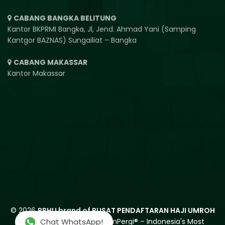
CABANG BANGKA BELITUNG
Kantor BKPRMI Bangka, Jl, Jend. Ahmad Yani (Samping
Kantgor BAZNAS) Sungailiat – Bangka
CABANG MAKASSAR
Kantor Makassar
© 2026
PPHU brand of PUSAT PENDAFTARAN HAJI UMROH
Digitally Powered by
MuslimPergi®
– Indonesia's Most
Chat WhatsApp!