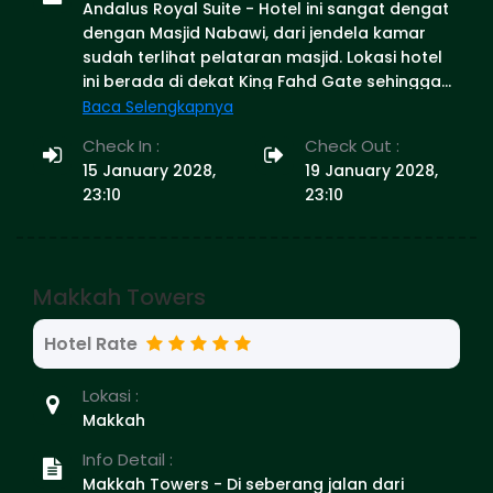
Andalus Royal Suite - Hotel ini sangat dengat
dengan Masjid Nabawi, dari jendela kamar
sudah terlihat pelataran masjid. Lokasi hotel
ini berada di dekat King Fahd Gate sehingga
memudahkan untuk menjalankan shalat 5
Baca Selengkapnya
waktu di masjid, bahkan untuk shalat sunnah
Check In :
Check Out :
di masjid juga sangat memungkinkan. Di
15 January 2028,
19 January 2028,
depan hotel terdapat taman dengan
23:10
23:10
landmark jam yang biasa menjadi tempat
ber-foto mengabadikan moment. Di bagian
belakang hotel terdapat berbagai tempat
makan, tidak perlu kuatir mencari tempat
Makkah Towers
makan. Hotelnya cukup bersih dan nyaman.
Address: بضاعة، 42311, Saudi Arabia Phone: +966
Hotel Rate
14 844 0008
Lokasi :
Makkah
Info Detail :
Makkah Towers - Di seberang jalan dari