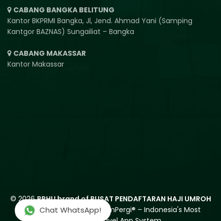
CABANG BANGKA BELITUNG
Kantor BKPRMI Bangka, Jl, Jend. Ahmad Yani (Samping
Kantgor BAZNAS) Sungailiat – Bangka
CABANG MAKASSAR
Kantor Makassar
© 2026
PPHU brand of PUSAT PENDAFTARAN HAJI UMROH
Digitally Powered by
MuslimPergi®
– Indonesia's Most
Chat WhatsApp!
Advanced Travel App System