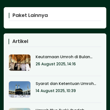
Paket Lainnya
Artikel
Keutamaan Umroh di Bulan
Ramadhan: Pahala Setara Haji
26 August 2025, 14:16
Syarat dan Ketentuan Umroh
Terbaru: Panduan Lengkap untuk
14 August 2025, 10:39
Calon Jamaah