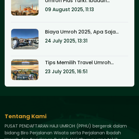
Umroh Plus Turki: Ibadah
Sekaligus Wisata Halal yang Tak
09 August 2025, 11:13
Terlupakan
Biaya Umroh 2025, Apa Saja
yang Termasuk?
24 July 2025, 13:31
Tips Memilih Travel Umroh
Terpercaya Agar Ibadah Lebih
23 July 2025, 16:51
Tenang
Tentang Kami
PUSAT PENDAFTARAN HAJI UMROH (PPHU) bergerak dalam
bidang Biro Perjalanan Wisata serta Perjalanan Ibadah