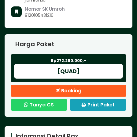
Nomor SK Umroh
9120105431216
Harga Paket
Rp272.250.000,-
[QUAD]
Booking
Tanya CS
Print Paket
Informasi Detail Pax