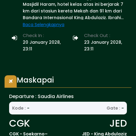
Masjidil Haram, hotel kelas atas ini berjarak 7
km dari stasiun kereta Mekah dan 91 km dari
Bandara Internasional King Abdulaziz. Ibrahim
Al Khalil, Al Hajlah, Mecca 24231, Arab Saudi
Baca Selengkapnya
+966 12 534 0000
Check In :
Check Out :
20 January 2028,
23 January 2028,
23:11
23:11
Maskapai
Departure : Saudia Airlines
Kode :
-
Gate :
-
CGK
JED
CGK - Soekarno–
JED - King Abdulaziz