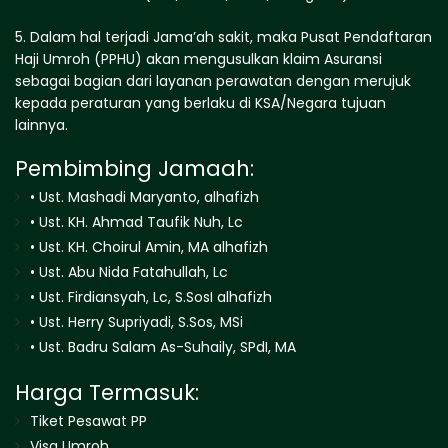
5. Dalam hal terjadi Jama’ah sakit, maka Pusat Pendaftaran
Haji Umroh (PPHU) akan mengusulkan klaim Asuransi
sebagai bagian dari layanan perawatan dengan merujuk
kepada peraturan yang berlaku di KSA/Negara tujuan
lainnya.
Pembimbing Jamaah:
•⁠ ⁠Ust. Mashadi Maryanto, alhafizh
•⁠ ⁠Ust. KH. Ahmad Taufik Nuh, Lc
•⁠ ⁠Ust. KH. Choirul Amin, MA alhafizh
•⁠ ⁠Ust. Abu Nida Fatahullah, Lc
•⁠ ⁠Ust. Firdiansyah, Lc, S.SosI alhafizh
•⁠ ⁠Ust. Herry Supriyadi, S.Sos, MSi
•⁠ ⁠Ust. Badru Salam As-Suhaily, SPdI, MA
Harga Termasuk:
Tiket Pesawat PP
Visa Umroh