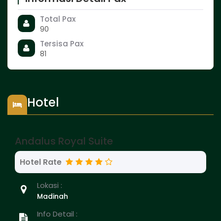
Total Pax
90
Tersisa Pax
81
Hotel
Andalus Royal Suite
Hotel Rate
Lokasi :
Madinah
Info Detail :