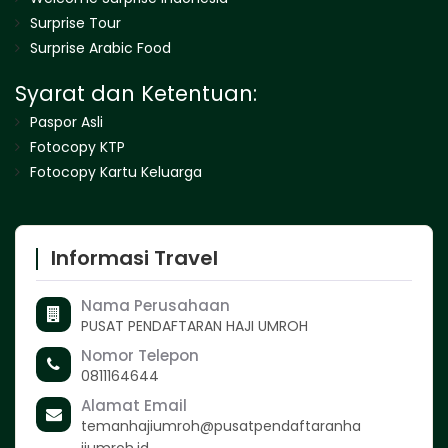
Surprise Tour
Surprise Arabic Food
Syarat dan Ketentuan:
Paspor Asli
Fotocopy KTP
Fotocopy Kartu Keluarga
Informasi Travel
Nama Perusahaan
PUSAT PENDAFTARAN HAJI UMROH
Nomor Telepon
0811164644
Alamat Email
temanhajiumroh@pusatpendaftaranha
jiumroh.id