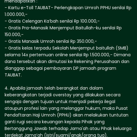
mendapatkan :
- Kartu e-Toll TAUBAT- Perlengkapan Umroh PPHU senilai Rp
1.000.000,-
- Gratis Celengan Ka’bah senilai Rp 100.000,-
- Gratis Pra-Manasik Menjemput Baitullah-ku senilai Rp
150.000,-
- Gratis Manasik Umroh senilai Rp 350.000,-
- Gratis kelas terpadu Sekolah Menjemput baitullah (SMB)
selama 14x pertemuan online senilai Rp 1.500.000,- Dimana
dana tersebut akan dimutasi ke Rekening Perusahaan dan
dianggap sebagai pembayaran DP jamaah program
TAUBAT.
4. Apabila jamaah telah berangkat dan dalam
keberangkatan terjadi overstay yang dilakukan secara
sengaja dengan tujuan untuk menjadi pekerja ilegal
ataupun profesi lain yang melanggar hukum, maka Pusat
Pendaftaran Haji Umroh (PPHU) akan melakukan tuntutan
ganti rugi secara keuangan kepada Pihak yang
Bertanggung Jawab terhadap Jama'ah atau Pihak keluarga
terdekat Jama’ah (istri/suami/anak/orang tua).